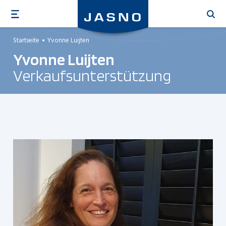
Direkt
zum
Inhalt
Startseite
Yvonne Luijten
Yvonne Luijten
Verkaufsunterstützung