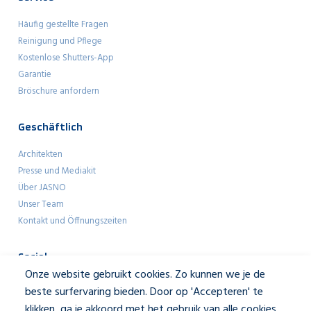
Häufig gestellte Fragen
Reinigung und Pflege
Kostenlose Shutters-App
Garantie
Bröschure anfordern
Geschäftlich
Architekten
Presse und Mediakit
Über JASNO
Unser Team
Kontakt und Öffnungszeiten
Social
Onze website gebruikt cookies. Zo kunnen we je de
beste surfervaring bieden. Door op 'Accepteren' te
klikken, ga je akkoord met het gebruik van alle cookies