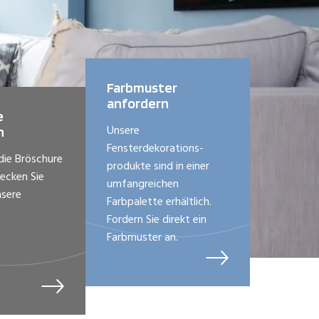
Farbmuster
anfordern
e
Unsere
n
Fensterdekorations-
 die Bröschure
produkte sind in einer
ecken Sie
umfangreichen
nsere
Farbpalette erhältlich.
Fordern Sie direkt ein
Farbmuster an.