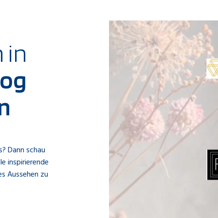
 in
log
en
us? Dann schau
le inspirierende
ues Aussehen zu