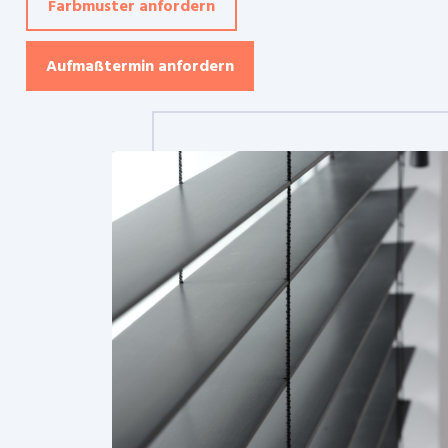
Farbmuster anfordern
Aufmaßtermin anfordern