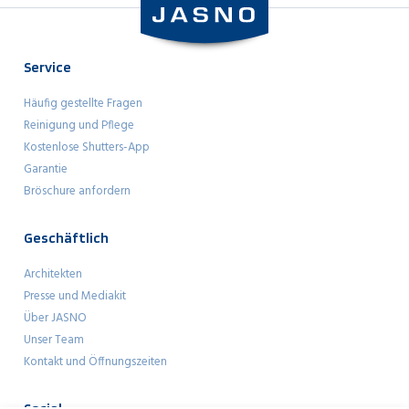
gemonteerd, netjes afgewerkt én het weer opgeruimd is!
Dan kun jij direct genieten van jouw JASNO raamdecoratie.
Service
Häufig gestellte Fragen
Reinigung und Pflege
Kostenlose Shutters-App
Garantie
Bröschure anfordern
Geschäftlich
Architekten
Presse und Mediakit
Über JASNO
Unser Team
Kontakt und Öffnungszeiten
Social